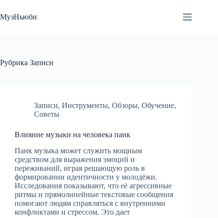
Перейти
к
МузНьюби
сути
Рубрика
Записи
Записи
,
Инструменты
,
Обзоры
,
Обучение
,
Советы
Влияние музыки на человека панк
Панк музыка может служить мощным
средством для выражения эмоций и
переживаний, играя решающую роль в
формировании идентичности у молодёжи.
Исследования показывают, что её агрессивные
ритмы и прямолинейные текстовые сообщения
помогают людям справляться с внутренними
конфликтами и стрессом. Это дает