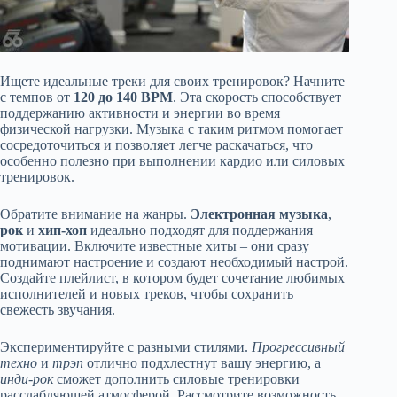
Ищете идеальные треки для своих тренировок? Начните
с темпов от
120 до 140 BPM
. Эта скорость способствует
поддержанию активности и энергии во время
физической нагрузки. Музыка с таким ритмом помогает
сосредоточиться и позволяет легче раскачаться, что
особенно полезно при выполнении кардио или силовых
тренировок.
Обратите внимание на жанры.
Электронная музыка
,
рок
и
хип-хоп
идеально подходят для поддержания
мотивации. Включите известные хиты – они сразу
поднимают настроение и создают необходимый настрой.
Создайте плейлист, в котором будет сочетание любимых
исполнителей и новых треков, чтобы сохранить
свежесть звучания.
Экспериментируйте с разными стилями.
Прогрессивный
техно
и
трэп
отлично подхлестнут вашу энергию, а
инди-рок
сможет дополнить силовые тренировки
расслабляющей атмосферой. Рассмотрите возможность